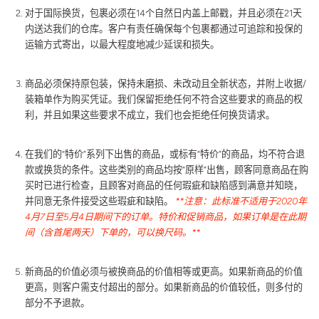
对于国际换货，包裹必须在14个自然日内盖上邮戳，并且必须在21天
内送达我们的仓库。客户有责任确保每个包裹都通过可追踪和投保的
运输方式寄出，以最大程度地减少延误和损失。
商品必须保持原包装，保持未磨损、未改动且全新状态，并附上收据/
装箱单作为购买凭证。我们保留拒绝任何不符合这些要求的商品的权
利，并且如果这些要求不成立，我们也会拒绝任何换货请求。
在我们的“特价”系列下出售的商品，或标有“特价”的商品，均不符合退
款或换货的条件。这些类别的商品均按“原样”出售，顾客同意商品在购
买时已进行检查，且顾客对商品的任何瑕疵和缺陷感到满意并知晓，
并同意无条件接受这些瑕疵和缺陷。
**注意：此标准不适用于2020年
4月7日至5月4日期间下的订单。特价和促销商品，如果订单是在此期
间（含首尾两天）下单的，可以换尺码。**
新商品的价值必须与被换商品的价值相等或更高。如果新商品的价值
更高，则客户需支付超出的部分。如果新商品的价值较低，则多付的
部分不予退款。