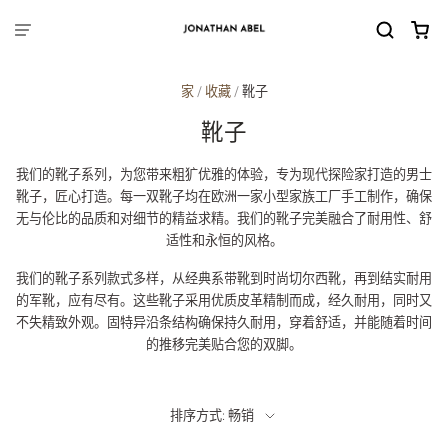
家
/
收藏
/
靴子
靴子
我们的靴子系列，为您带来粗犷优雅的体验，专为现代探险家打造的男士
靴子，匠心打造。每一双靴子均在欧洲一家小型家族工厂手工制作，确保
无与伦比的品质和对细节的精益求精。我们的靴子完美融合了耐用性、舒
适性和永恒的风格。
我们的靴子系列款式多样，从经典系带靴到时尚切尔西靴，再到结实耐用
的军靴，应有尽有。这些靴子采用优质皮革精制而成，经久耐用，同时又
不失精致外观。固特异沿条结构确保持久耐用，穿着舒适，并能随着时间
的推移完美贴合您的双脚。
排序方式: 畅销