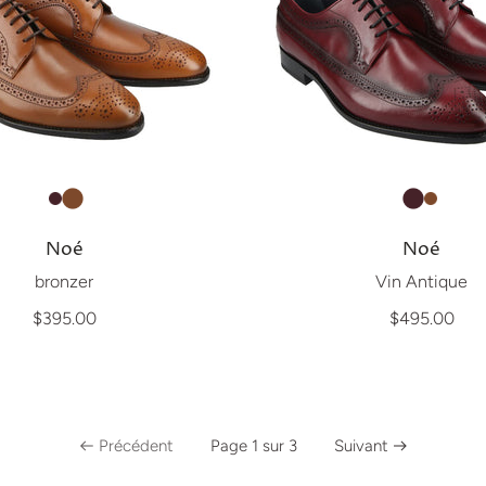
Noé
Noé
bronzer
Vin Antique
$395.00
$495.00
Précédent
Page 1 sur 3
Suivant