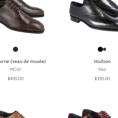
rne (veau de musée)
Hudson
MC01
Noir
$495.00
$395.00